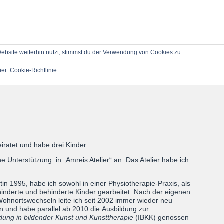
bsite weiterhin nutzt, stimmst du der Verwendung von Cookies zu.
ier:
Cookie-Richtlinie
STARTS
iratet und habe drei Kinder.
he Unterstützung in „Amreis Atelier“ an. Das Atelier habe ich
n 1995, habe ich sowohl in einer Physiotherapie-Praxis, als
hinderte und behinderte Kinder gearbeitet. Nach der eigenen
hnortswechseln leite ich seit 2002 immer wieder neu
und habe parallel ab 2010 die Ausbildung zur
ildung in bildender Kunst und Kunsttherapie
(IBKK) genossen